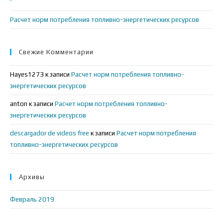
за
Расчет норм потребления топливно-энергетических ресурсов
па
пои
Свежие Комментарии
Hayes1273
к записи
Расчет норм потребления топливно-
энергетических ресурсов
anton
к записи
Расчет норм потребления топливно-
энергетических ресурсов
descargador de videos free
к записи
Расчет норм потребления
топливно-энергетических ресурсов
Архивы
Февраль 2019