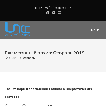
Перейти
тел.+375 (29) 530-51-15
к
содержимому
Меню
Ежемесячный архив: Февраль 2019
>
2019
>
Февраль
Расчет норм потребления топливно-энергетических
ресурсов