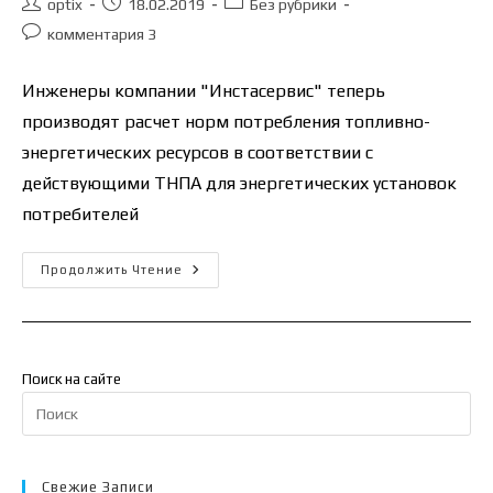
Автор
Запись
Рубрика
optix
18.02.2019
Без рубрики
записи:
опубликована:
записи:
Комментарии
комментария 3
к
записи:
Инженеры компании "Инстасервис" теперь
производят расчет норм потребления топливно-
энергетических ресурсов в соответствии с
действующими ТНПА для энергетических установок
потребителей
Расчет
Продолжить Чтение
Норм
Потребления
Топливно-
Энергетических
Ресурсов
Поиск на сайте
На
кл
Esc
чт
Свежие Записи